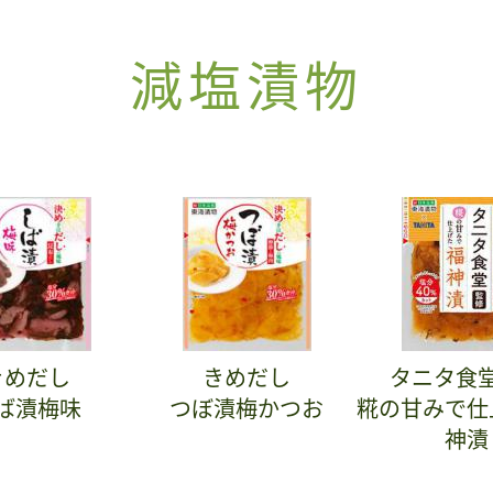
減塩漬物
きめだし
きめだし
タニタ食
ば漬梅味
つぼ漬梅かつお
糀の甘みで仕
神漬