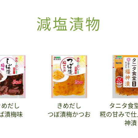
減塩漬物
きめだし
きめだし
タニタ食
ば漬梅味
つぼ漬梅かつお
糀の甘みで仕
神漬