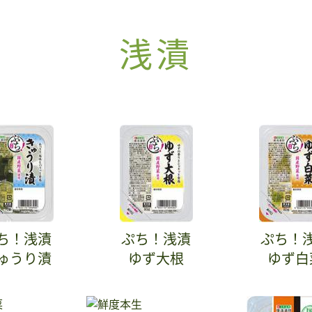
浅漬
ち！浅漬
ぷち！浅漬
ぷち！
ゅうり漬
ゆず大根
ゆず白