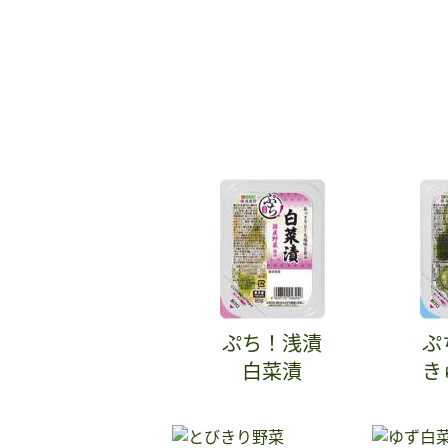
ぷち！浅漬
ぷ
白菜漬
き