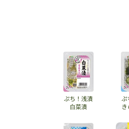
ぷち！浅漬
ぷ
白菜漬
き