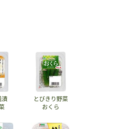
浅漬
とびきり野菜
菜
おくら