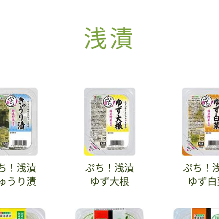
浅漬
ち！浅漬
ぷち！浅漬
ぷち！
ゅうり漬
ゆず大根
ゆず白