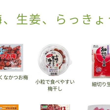
梅、生姜、らっきょ
くなかつお梅
小粒で食べやすい
細切り
梅干し