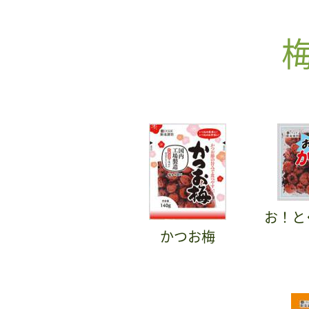
お！と
かつお梅