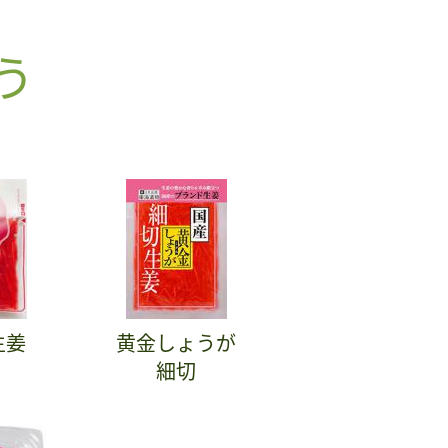
う
生姜
黄金しょうが
細切