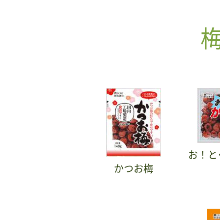
お！と
かつお梅