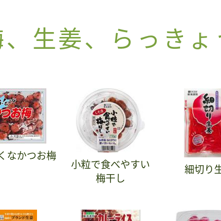
梅、生姜、らっきょ
くなかつお梅
小粒で食べやすい
細切り
梅干し