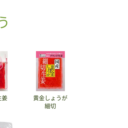
う
生姜
黄金しょうが
細切