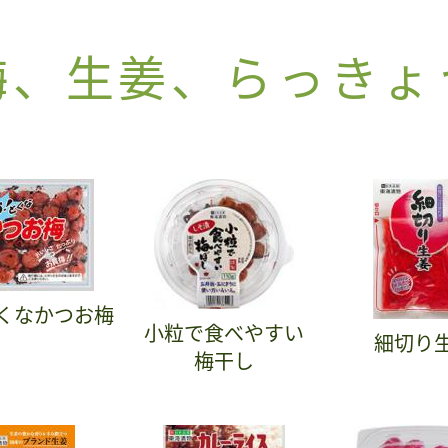
梅、生姜、らっきょ
くなかつお梅
小粒で食べやすい
細切り
梅干し