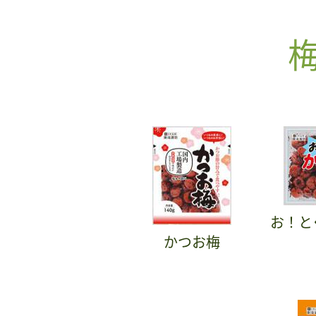
お！と
かつお梅