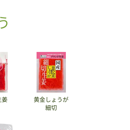
う
生姜
黄金しょうが
細切