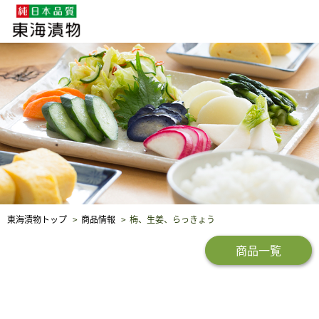
企業・採用情報
社会貢献
品質保証
東海漬物トップ
商品情報
梅、生姜、らっきょう
商品一覧