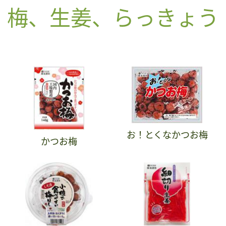
梅、生姜、らっきょう
お！とくなかつお梅
かつお梅