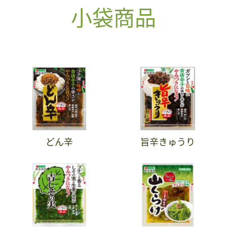
小袋商品
どん辛
旨辛きゅうり