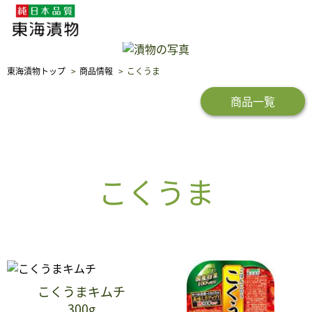
東海漬物トップ
商品情報
こくうま
企業・採用情報
社会貢献
品質保証
商品一覧
こくうま
こくうまキムチ
300g