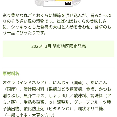
彩り豊かな丸ごとおくらに鰹節を混ぜ込んだ、旨みたっぷ
りのそうざい風の漬物です。ねばねばおくらの美味しさ
に、シャキッとした食感の大根と人参を合わせ、食卓のも
う一品にぴったりです。
2026年3月 関東地区限定発売
原材料名
オクラ（インドネシア）、にんじん（国産）、だいこん
（国産）、漬け原材料〔果糖ぶどう糖液糖、食塩、かつお
削りぶし、魚介エキス、しょうゆ〕／酸味料、調味料（ア
ミノ酸）、増粘多糖類、ｐＨ調整剤、グレープフルーツ種
子抽出物、酸化防止剤（ビタミンＣ）、環状オリゴ糖、
（一部に小麦・大豆を含む）