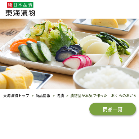
企業・採用情報
社会貢献
品質保証
東海漬物トップ
商品情報
浅漬
漬物屋が本気で作った おくらのおかか
商品一覧