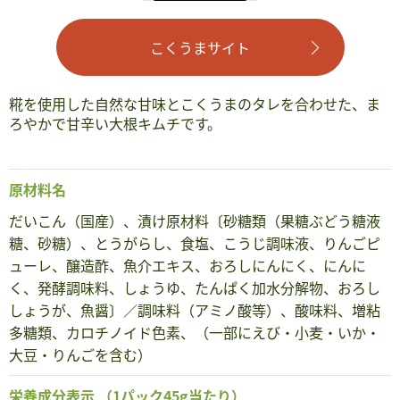
こくうまサイト
糀を使用した自然な甘味とこくうまのタレを合わせた、ま
ろやかで甘辛い大根キムチです。
原材料名
だいこん（国産）、漬け原材料〔砂糖類（果糖ぶどう糖液
糖、砂糖）、とうがらし、食塩、こうじ調味液、りんごピ
ューレ、醸造酢、魚介エキス、おろしにんにく、にんに
く、発酵調味料、しょうゆ、たんぱく加水分解物、おろし
しょうが、魚醤〕／調味料（アミノ酸等）、酸味料、増粘
多糖類、カロチノイド色素、（一部にえび・小麦・いか・
大豆・りんごを含む）
栄養成分表示
（1パック45g当たり）