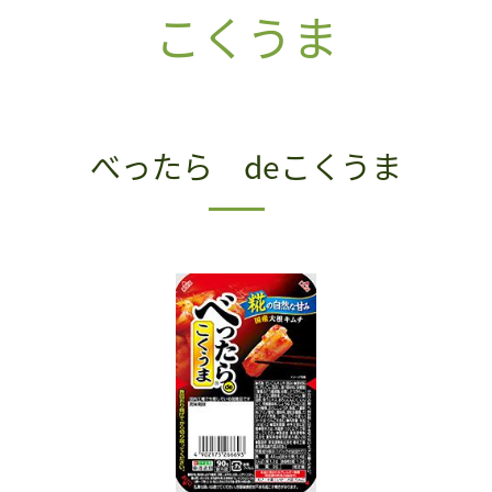
こくうま
べったら deこくうま