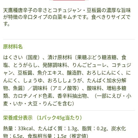
天鷹種唐辛子の辛さとコチュジャン・豆板醤の濃厚な旨味
が特徴の辛口タイプの白菜キムチです。食べきりサイズで
す。
原材料名
はくさい（国産）、漬け原材料〔果糖ぶどう糖液糖、食
塩、とうがらし、発酵調味料、りんごピューレ、コチュジ
ャン、豆板醤、魚介エキス、醸造酢、おろしにんにく、に
んにく、しょうゆ、おろししょうが、たんぱく加水分解
物、魚醤〕／調味料（アミノ酸等）、酸味料、増粘多糖
類、カロチノイド色素、香辛料抽出物、（一部にえび・小
麦・いか・大豆・りんごを含む）
栄養成分表示
（1パック45g当たり）
熱量：33kcal、たんぱく質：1.3g、脂質：0.2g、炭水化
物：6.5g、食塩相当量：1.5g（推定値）