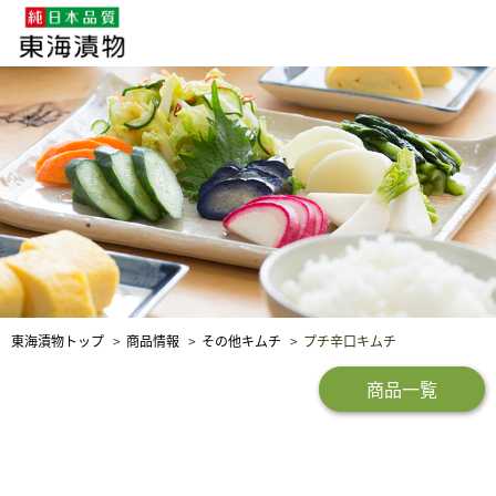
企業・採用情報
社会貢献
品質保証
東海漬物トップ
商品情報
その他キムチ
プチ辛口キムチ
商品一覧